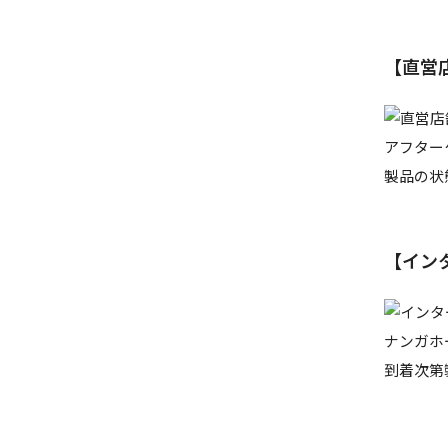
【直営
アフター
製品の状
【イン
ナンガホ
到着次第