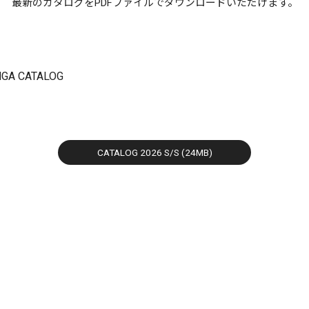
最新のカタログをPDFファイルでダウンロードいただけます。
CATALOG 2026 S/S (24MB)