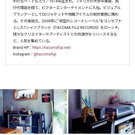
わたなべ・ともろう／1974年生まれ。アメリカの大学卒業後、旅
行代理店を経て、ビクターエンターテイメントに入社。ビジュアル
プランナーとしてCDジャケットや物販アイテムの制作業務に携わ
る。その後独立、2008年に“架空のレコードレーベル”をコンセプト
としたTシャツブランド《TACOMA FUJI RECORDS》をローンチ。
様々なクリエイターやアーティストとの共演作をリリースするな
ど、人気を集めている。
Brand HP：
https://tacomafuji.net/
Instagram：
@tacomafuji