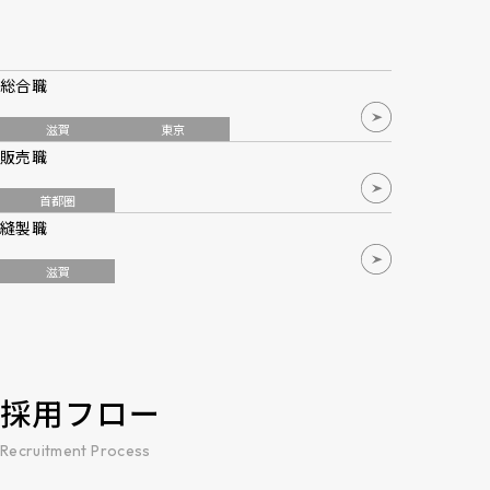
総合職
滋賀
東京
販売職
首都圏
縫製職
滋賀
採用フロー
Recruitment Process