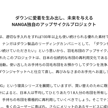
ダウンに愛着を生み出し、未来を与える
NANGA独自のアップサイクルプロジェクト
、適切な手入れをすれば100年以上も使い続けられる優れた素材
。ナンガはダウン製品のリーディングカンパニーとして、「ダウン
い続けていただきたい」という思いから、羽毛布団のアップサイク
けられたこのプロジェクトは、日本の伝統的な布団の再利用文化であ
本格始動。使い古したお手持ちの羽毛布団をお預かりしてダウンを洗
ダウンジャケットへと仕立て直し、再びみなさまのお手元へお返し
EPING」という寝具シリーズを展開していますが、買い替えのために
計によると、日本人は平均してひとりあたり1.8人分の布団を所有
、手持ちの布団を積極的に再利用していくべ
きでしょう。そこでナン
し、多くのユーザーに喜
ばれ、さらにメリットのあるサービスに成