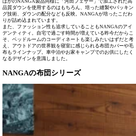
ほかのNANGA製品同様に「河田フェザー」で加工された高
品質ダウンを使用するのはもちろん、培った縫製やパッキン
グ技術、ダウンの配分なども反映。NANGAが培ったこだわ
りが詰め込まれています。
また、ファッション性も追求していることもNANGAのアイ
デンティティ。自宅で過ごす時間が増えている昨今だからこ
そ、ベッドルームのコーディネートも楽しみたいはずだと考
え、アウトドアの世界観を寝室に感じられる布団カバーや毛
布もラインナップ。車中泊やお家キャンプでのお供にしたく
なるデザインを意識しました。
NANGAの布団シリーズ