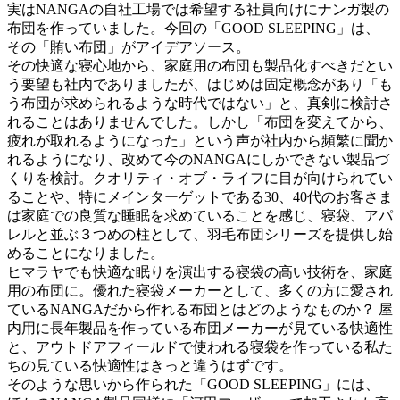
実はNANGAの自社工場では希望する社員向けにナンガ製の
布団を作っていました。今回の「GOOD SLEEPING」は、
その「賄い布団」がアイデアソース。
その快適な寝心地から、家庭用の布団も製品化すべきだとい
う要望も社内でありましたが、はじめは固定概念があり「も
う布団が求められるような時代ではない」と、真剣に検討さ
れることはありませんでした。しかし「布団を変えてから、
疲れが取れるようになった」という声が社内から頻繁に聞か
れるようになり、改めて今のNANGAにしかできない製品づ
くりを検討。クオリティ・オブ・ライフに目が向けられてい
ることや、特にメインターゲットである30、40代のお客さま
は家庭での良質な睡眠を求めていることを感じ、寝袋、アパ
レルと並ぶ３つめの柱として、羽毛布団シリーズを提供し始
めることになりました。
ヒマラヤでも快適な眠りを演出する寝袋の高い技術を、家庭
用の布団に。優れた寝袋メーカーとして、多くの方に愛され
ているNANGAだから作れる布団とはどのようなものか？ 屋
内用に長年製品を作っている布団メーカーが見ている快適性
と、アウトドアフィールドで使われる寝袋を作っている私た
ちの見ている快適性はきっと違うはずです。
そのような思いから作られた「GOOD SLEEPING」には、