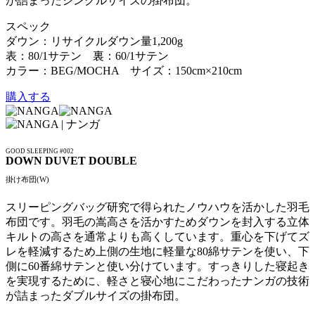
が詰まったシングルサイズの掛布団。
スペック
ダウン：リサイクルダウン量1,200g
表：80/1サテン 裏：60/1サテン
カラー：BEG/MOCHA サイズ：150cm×210cm
購入する
GOOD SLEEPING #002
DOWN DUVET DOUBLE
掛け布団(W)
スリーピングバッグ研究で得られたノウハウを活かした羽毛
布団です。羽毛の嵩高さを活かすためダウンを封入する立体
キルトの高さを通常よりも高くしています。重心を下げてズ
レを軽減するため上側の生地に軽量な80綿サテンを使い、下
側に60番綿サテンと使い分けています。すっきりした寝起き
を実現するために、軽さと寝心地にこだわったナンガの技術
が詰まったダブルサイズの掛布団。