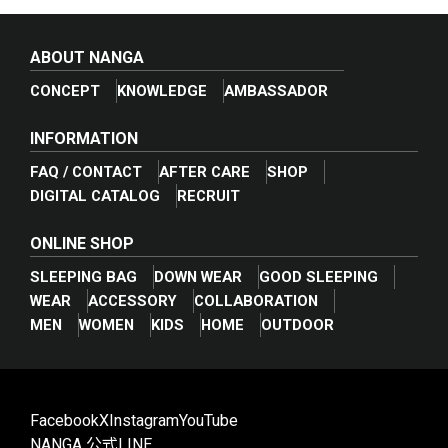
ABOUT NANGA
CONCEPT
KNOWLEDGE
AMBASSADOR
INFORMATION
FAQ / CONTACT
AFTER CARE
SHOP
DIGITAL CATALOG
RECRUIT
ONLINE SHOP
SLEEPING BAG
DOWN WEAR
GOOD SLEEPING
WEAR
ACCESSORY
COLLABORATION
_break_
MEN
WOMEN
KIDS
HOME
OUTDOOR
Facebook
X
Instagram
YouTube
NANGA 公式LINE