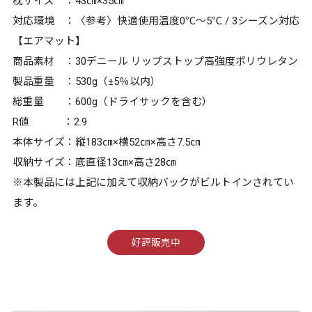
枕サイズ ：43㎝×35㎝
対応環境 ：〈参考〉快適使用温度0℃～5℃ / 3シーズン対応
【エアマット】
商品素材 ：30デニール リップストップ高強度ポリウレタン
製品重量 ：530g（±5％以内）
総重量 ：600g（ドライサックを含む）
R値 ：2.9
本体サイズ：縦183㎝×横52㎝×高さ7.5㎝
収納サイズ：底直径13㎝×高さ28㎝
※本製品には上記に加えて収納バックがビルトインされてい
ます。
好評販売中