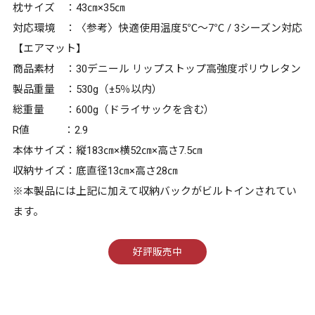
枕サイズ ：43㎝×35㎝
対応環境 ：〈参考〉快適使用温度5℃～7℃ / 3シーズン対応
【エアマット】
商品素材 ：30デニール リップストップ高強度ポリウレタン
製品重量 ：530g（±5％以内）
総重量 ：600g（ドライサックを含む）
R値 ：2.9
本体サイズ：縦183㎝×横52㎝×高さ7.5㎝
収納サイズ：底直径13㎝×高さ28㎝
※本製品には上記に加えて収納バックがビルトインされてい
ます。
好評販売中