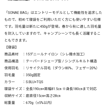
「SONAE BAG」はエントリーモデルとして機能性を追求した
もので、初めて寝袋をご利用いただく方にも使いやすい仕様
です。羽毛量は新たに450gが登場。春から秋に適した羽毛量
を封入していますので、キャンプシーンでも長く活躍するこ
ともできます。
【寝袋】
商品素材 ：15デニールナイロン（シレ撥水加工）
商品構造 ：テーパードシェープ型 / シングルキルト構造
使用羽毛 ：リサイクル羽毛（ダウン80%、フェザー20%）
羽毛量 ：350g固定
カラー ：S.BLU×TQS
寝袋サイズ：全長190㎝×肩幅81.5㎝ ※身長180㎝まで対応
収納サイズ：底直径15㎝×高さ28㎝
総重量 ：670g（±5%以内）