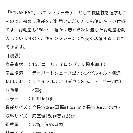
「SONAE BAG」はエントリーモデルとして機能性を追求した
もので、初めて寝袋をご利用いただく方にも使いやすい仕様
です。羽毛量も350gと、温かい春から秋に適した羽毛量を封
入していますので、キャンプシーンでも長く活躍することも
できます。
【寝袋】
商品素材 ：15デニールナイロン（シレ撥水加工）
商品構造 ：テーパードシェープ型 / シングルキルト構造
使用羽毛 ：リサイクル羽毛（ダウン80%、フェザー20%）
羽毛量 ：450g
カラー ：S.BLU×TQS
寝袋サイズ：全長190㎝×肩幅81.5㎝ ※身長180㎝まで対応
収納サイズ：底直径15㎝×高さ28㎝
総重量 ：770g（±5%以内）